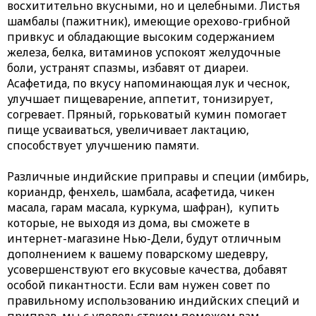
восхитительно вкусными, но и целебными.
Листья
шамбалы
(пажитник), имеющие орехово-грибной
привкус и обладающие высоким содержанием
железа, белка, витаминов успокоят желудочные
боли, устранят спазмы, избавят от диареи.
Асафетида
, по вкусу напоминающая лук и чеснок,
улучшает пищеварение, аппетит, тонизирует,
согревает. Пряный, горьковатый кумин помогает
пище усваиваться, увеличивает лактацию,
способствует улучшению памяти.
Различные
индийские приправы
и специи (имбирь,
кориандр, фенхель, шамбала, асафетида, чикен
масала, гарам масала, куркума, шафран), купить
которые, не выходя из дома, вы сможете в
интернет-магазине Нью-Дели, будут отличным
дополнением к вашему поварскому шедевру,
усовершенствуют его вкусовые качества, добавят
особой пикантности. Если вам нужен совет по
правильному использованию индийских специй и
приправ, мы с удовольствием поможем вам.