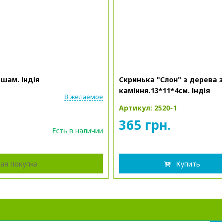
шам. Індія
Скринька "Слон" з дерева 
каміння.13*11*4см. Індія
В желаемое
Артикул: 2520-1
365 грн.
Есть в наличии
ая покупка
Купить